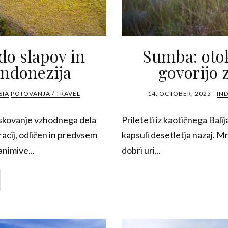
do slapov in
Sumba: otok
Indonezija
govorijo 
SIA
POTOVANJA / TRAVEL
14. OCTOBER, 2025
IN
iskovanje vzhodnega dela
Prileteti iz kaotičnega Bali
acij, odličen in predvsem
kapsuli desetletja nazaj. M
nimive...
dobri uri...