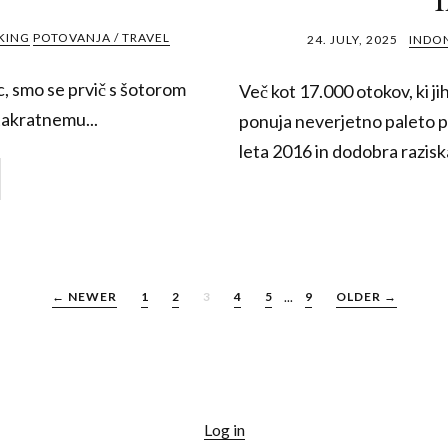
KING
POTOVANJA / TRAVEL
24. JULY, 2025
INDON
ec, smo se prvič s šotorom
Več kot 17.000 otokov, ki j
 takratnemu...
ponuja neverjetno paleto pot
leta 2016 in dodobra raziskal
← NEWER
1
2
3
4
5
...
9
OLDER →
Log in