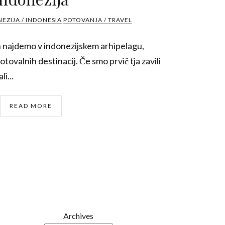
EZIJA / INDONESIA
POTOVANJA / TRAVEL
ih najdemo v indonezijskem arhipelagu,
ovalnih destinacij. Če smo prvič tja zavili
i...
READ MORE
Archives