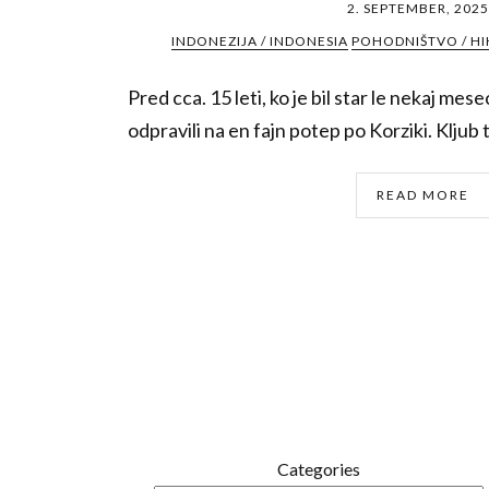
2. SEPTEMBER, 2025
INDONEZIJA / INDONESIA
POHODNIŠTVO / HI
Pred cca. 15 leti, ko je bil star le nekaj mes
odpravili na en fajn potep po Korziki. Kljub
READ MORE
Categories