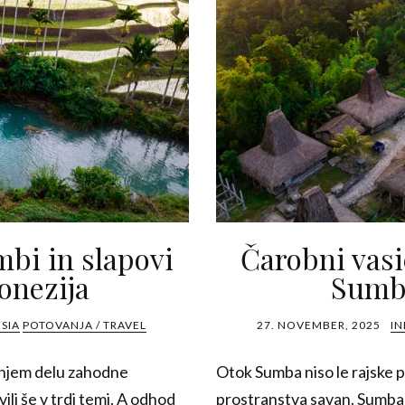
mbi in slapovi
Čarobni vasi
onezija
Sumba
SIA
POTOVANJA / TRAVEL
27. NOVEMBER, 2025
IN
dnjem delu zahodne
Otok Sumba niso le rajske pl
li še v trdi temi. A odhod
prostranstva savan. Sumba 