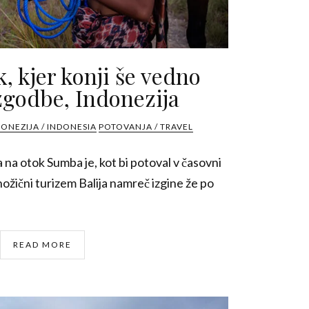
, kjer konji še vedno
zgodbe, Indonezija
DONEZIJA / INDONESIA
POTOVANJA / TRAVEL
ja na otok Sumba je, kot bi potoval v časovni
nožični turizem Balija namreč izgine že po
READ MORE