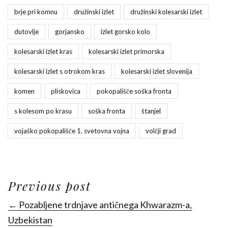
brje pri komnu
družinski izlet
družinski kolesarski izlet
dutovlje
gorjansko
izlet gorsko kolo
kolesarski izlet kras
kolesarski izlet primorska
kolesarski izlet s otrokom kras
kolesarski izlet slovenija
komen
pliskovica
pokopališče soška fronta
s kolesom po krasu
soška fronta
štanjel
vojaško pokopališče 1. svetovna vojna
volčji grad
Previous post
← Pozabljene trdnjave antičnega Khwarazm-a,
Uzbekistan