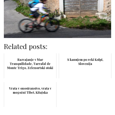
Related posts:
Razvajanje v Mar
S kanujem po reki Kolpi,
Tranquilidade, Tarrafal de
Slovenija
Monte Trigo, Zelenortski otoki
Vrata v onostranstvo, vrata v
mogočni Tibet, Kitajska