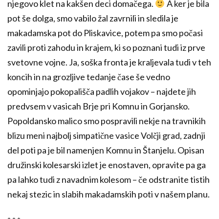
njegovo klet na kakšen deci domačega.
A ker je bila
pot še dolga, smo vabilo žal zavrnili in sledila je
makadamska pot do Pliskavice, potem pa smo počasi
zavili proti zahodu in krajem, ki so poznani tudi iz prve
svetovne vojne. Ja, soška fronta je kraljevala tudi v teh
koncih in na grozljive tedanje čase še vedno
opominjajo pokopališča padlih vojakov – najdete jih
predvsem v vasicah Brje pri Komnu in Gorjansko.
Popoldansko malico smo pospravili nekje na travnikih
blizu meni najbolj simpatične vasice Volčji grad, zadnji
del poti pa je bil namenjen Komnu in Štanjelu. Opisan
družinski kolesarski izlet je enostaven, opravite pa ga
pa lahko tudi z navadnim kolesom – če odstranite tistih
nekaj stezic in slabih makadamskih poti v našem planu.