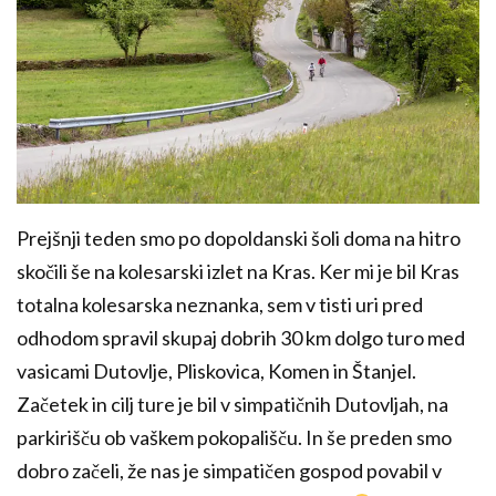
Prejšnji teden smo po dopoldanski šoli doma na hitro
skočili še na kolesarski izlet na Kras. Ker mi je bil Kras
totalna kolesarska neznanka, sem v tisti uri pred
odhodom spravil skupaj dobrih 30 km dolgo turo med
vasicami Dutovlje, Pliskovica, Komen in Štanjel.
Začetek in cilj ture je bil v simpatičnih Dutovljah, na
parkirišču ob vaškem pokopališču. In še preden smo
dobro začeli, že nas je simpatičen gospod povabil v