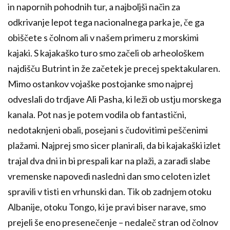
in napornih pohodnih tur, a najboljši način za
odkrivanje lepot tega nacionalnega parka je, če ga
obiščete s čolnom ali v našem primeru z morskimi
kajaki. S kajakaško turo smo začeli ob arheološkem
najdišču Butrint in že začetek je precej spektakularen.
Mimo ostankov vojaške postojanke smo najprej
odveslali do trdjave Ali Pasha, ki leži ob ustju morskega
kanala. Pot nas je potem vodila ob fantastični,
nedotaknjeni obali, posejani s čudovitimi peščenimi
plažami. Najprej smo sicer planirali, da bi kajakaški izlet
trajal dva dni in bi prespali kar na plaži, a zaradi slabe
vremenske napovedi nasledni dan smo celoten izlet
spravili v tisti en vrhunski dan. Tik ob zadnjem otoku
Albanije, otoku Tongo, ki je pravi biser narave, smo
prejeli še eno presenečenje – nedaleč stran od čolnov