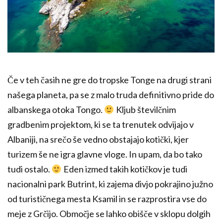
Če v teh časih ne gre do tropske Tonge na drugi strani
našega planeta, pa se z malo truda definitivno pride do
albanskega otoka Tongo.
Kljub številčnim
gradbenim projektom, ki se ta trenutek odvijajo v
Albaniji, na srečo še vedno obstajajo kotički, kjer
turizem še ne igra glavne vloge. In upam, da bo tako
tudi ostalo.
Eden izmed takih kotičkov je tudi
nacionalni park Butrint, ki zajema divjo pokrajino južno
od turističnega mesta Ksamil in se razprostira vse do
meje z Grčijo. Območje se lahko obišče v sklopu dolgih