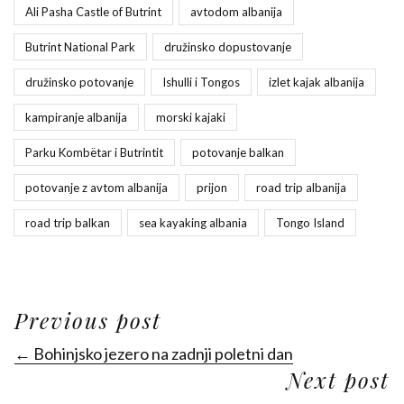
Ali Pasha Castle of Butrint
avtodom albanija
Butrint National Park
družinsko dopustovanje
družinsko potovanje
Ishulli i Tongos
izlet kajak albanija
kampiranje albanija
morski kajaki
Parku Kombëtar i Butrintit
potovanje balkan
potovanje z avtom albanija
prijon
road trip albanija
road trip balkan
sea kayaking albania
Tongo Island
Previous post
← Bohinjsko jezero na zadnji poletni dan
Next post