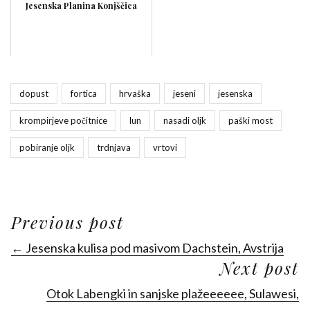
Jesenska Planina Konjščica
dopust
fortica
hrvaška
jeseni
jesenska
krompirjeve počitnice
lun
nasadi oljk
paški most
pobiranje oljk
trdnjava
vrtovi
Previous post
← Jesenska kulisa pod masivom Dachstein, Avstrija
Next post
Otok Labengki in sanjske plažeeeeee, Sulawesi,