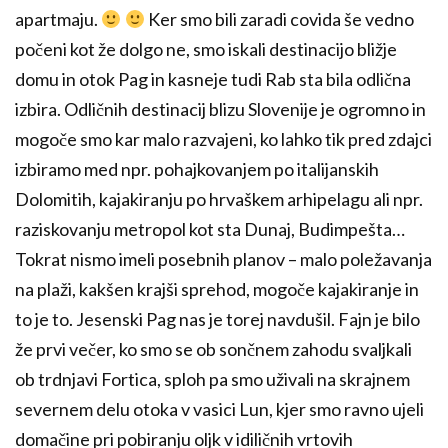
apartmaju.
Ker smo bili zaradi covida še vedno
počeni kot že dolgo ne, smo iskali destinacijo bližje
domu in otok Pag in kasneje tudi Rab sta bila odlična
izbira. Odličnih destinacij blizu Slovenije je ogromno in
mogoče smo kar malo razvajeni, ko lahko tik pred zdajci
izbiramo med npr. pohajkovanjem po italijanskih
Dolomitih, kajakiranju po hrvaškem arhipelagu ali npr.
raziskovanju metropol kot sta Dunaj, Budimpešta…
Tokrat nismo imeli posebnih planov – malo poležavanja
na plaži, kakšen krajši sprehod, mogoče kajakiranje in
to je to. Jesenski Pag nas je torej navdušil. Fajn je bilo
že prvi večer, ko smo se ob sončnem zahodu svaljkali
ob trdnjavi Fortica, sploh pa smo uživali na skrajnem
severnem delu otoka v vasici Lun, kjer smo ravno ujeli
domačine pri pobiranju oljk v idiličnih vrtovih