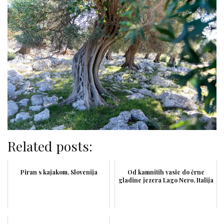
Related posts:
Piran s kajakom, Slovenija
Od kamnitih vasic do črne
gladine jezera Lago Nero, Italija