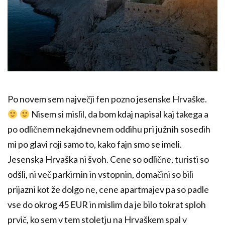
Po novem sem največji fen pozno jesenske Hrvaške.
Nisem si mislil, da bom kdaj napisal kaj takega a
po odličnem nekajdnevnem oddihu pri južnih sosedih
mi po glavi roji samo to, kako fajn smo se imeli.
Jesenska Hrvaška ni švoh. Cene so odlične, turisti so
odšli, ni več parkirnin in vstopnin, domačini so bili
prijazni kot že dolgo ne, cene apartmajev pa so padle
vse do okrog 45 EUR in mislim da je bilo tokrat sploh
prvič, ko sem v tem stoletju na Hrvaškem spal v