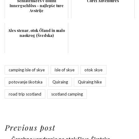
Schlatenkees v dolini
Corel Adventures
Innergschlöss - najlepše ture
Avstrije
Ales stenar, otok Öland in malo
naokrog (Švedska)
camping isle of skye
isle of skye
otok skye
potovanje škotska
Quiraing
Quiraing hike
road trip scotland
scotland camping
Previous post