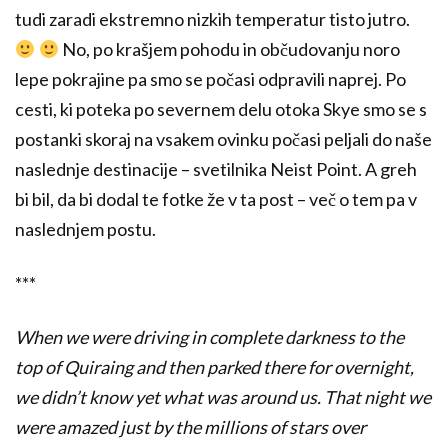
tudi zaradi ekstremno nizkih temperatur tisto jutro.
No, po krašjem pohodu in občudovanju noro
lepe pokrajine pa smo se počasi odpravili naprej. Po
cesti, ki poteka po severnem delu otoka Skye smo se s
postanki skoraj na vsakem ovinku počasi peljali do naše
naslednje destinacije – svetilnika Neist Point. A greh
bi bil, da bi dodal te fotke že v ta post – več o tem pa v
naslednjem postu.
***
When we were driving in complete darkness to the
top of Quiraing and then parked there for overnight,
we didn’t know yet what was around us. That night we
were amazed just by the millions of stars over