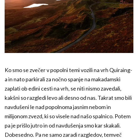
Ko smo se zvečer v popolni temi vozili na vrh Quiraing-
a in nato parkirali za nočno spanje na makadamski
zaplati ob edini cesti na vrh, se niti nismo zavedali,
kakšni so razgledi levo ali desno od nas. Takrat smo bili
navdušeni le nad popolnoma jasnim nebom in
milijonom zvezd, ki so visele nad našo spalnico. Potem
pa je prišlo jutro in od navdušenja smo kar skakali.
Dobesedno. Pa ne samo zaradi razgledov, temveč