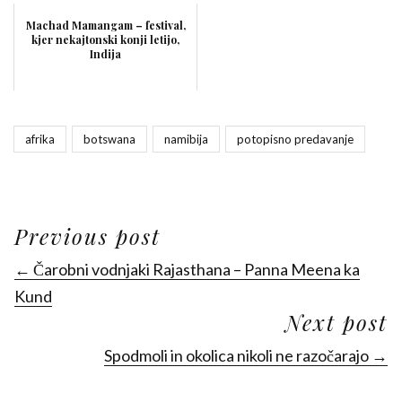
Machad Mamangam – festival,
kjer nekajtonski konji letijo,
Indija
afrika
botswana
namibija
potopisno predavanje
Previous post
← Čarobni vodnjaki Rajasthana – Panna Meena ka
Kund
Next post
Spodmoli in okolica nikoli ne razočarajo →