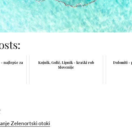
osts:
 - najlepše za
Kojnik, Golič, Lipnik - kraški rob
Dolomiti -
Slovenije
t
nje Zelenortski otoki