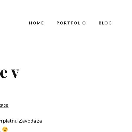
HOME
PORTFOLIO
BLOG
e v
ERDE
em platnu Zavoda za
.