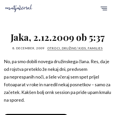
Jaka, 2.12.2009 ob 5:37
8. DECEMBER, 2009
OTROCI, DRUŽINE/ KIDS, FAMILIES
No, pa smo dobili novega družinskega člana. Res, da je
od rojstva preteklo že nekaj dni, predvsem
pa neprespanih noči, a šele včeraj sem spet prijel
fotoaparat v roke in naredil nekaj posnetkov – samo za
začetek. Kakšen bolj ornk session pa pride upam kmalu
na spored.