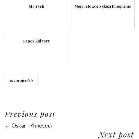
Moji šefi
Moje leto 2020 skozi fotografije
Fancy kid toys
novorojenček
Previous post
← Oskar – 4 meseci
Next post