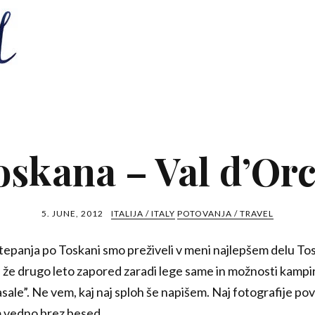
oskana – Val d’Orc
5. JUNE, 2012
ITALIJA / ITALY
POTOVANJA / TRAVEL
tepanja po Toskani smo preživeli v meni najlepšem delu Tos
i že drugo leto zapored zaradi lege same in možnosti kampir
sale”. Ne vem, kaj naj sploh še napišem. Naj fotografije po
m vedno brez besed.