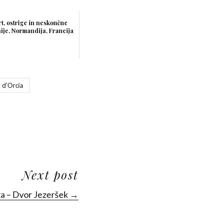
rt, ostrige in neskončne
ije, Normandija, Francija
l d'Orcia
Next post
ža – Dvor Jezeršek →