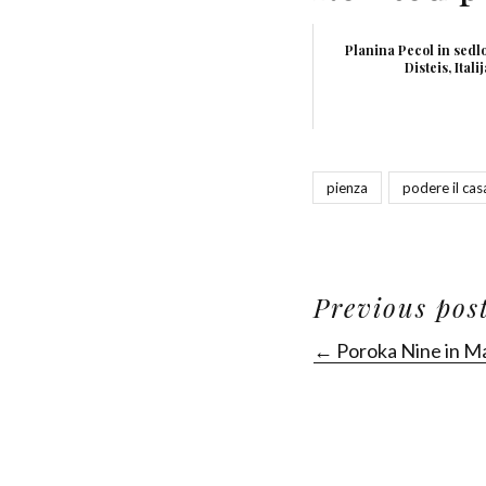
Planina Pecol in sedl
Disteis, Itali
pienza
podere il cas
Previous pos
← Poroka Nine in Ma