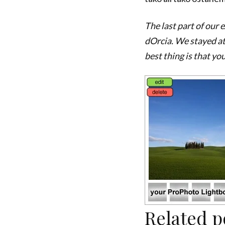
The last part of our 
dOrcia. We stayed at 
best thing is that yo
Related p