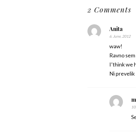
2 Comments
Anita
6. June, 2012
waw!
Ravno sem ra
I’think we 
Ni prevelik
m
10
Se