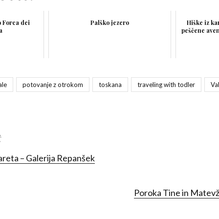
o Forca dei
Palško jezero
Hiške iz ka
ja
peščene aven
ale
potovanje z otrokom
toskana
traveling with todler
Va
t
reta – Galerija Repanšek
Poroka Tine in Matev