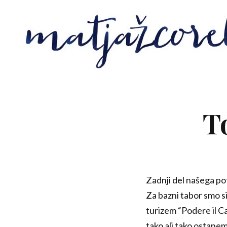
T
Zadnji del našega po
Za bazni tabor smo s
turizem “Podere il Ca
tako ali tako ostane