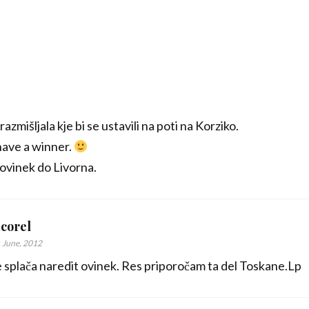
zmišljala kje bi se ustavili na poti na Korziko.
have a winner.
 ovinek do Livorna.
corel
. June, 2012
 splača naredit ovinek. Res priporočam ta del Toskane.Lp