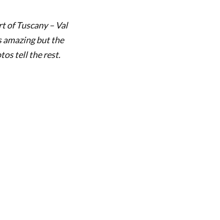
rt of Tuscany – Val
is amazing but the
os tell the rest.