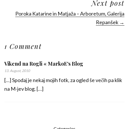
Next post
Poroka Katarine in Matjaža – Arboretum, Galerija
Repanšek →
1 Comment
Vikend na Rogli « MarkoE's Blog
13. August, 2010
[…] Spodaj je nekaj mojih fotk, za ogled še večih pa klik
na M-jev blog. […]
Categories