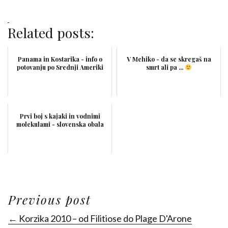
Related posts:
Panama in Kostarika - info o
V Mehiko - da se skregaš na
potovanju po Srednji Ameriki
smrt ali pa ...
Prvi boj s kajaki in vodnimi
molekulami - slovenska obala
Previous post
← Korzika 2010 – od Filitiose do Plage D'Arone