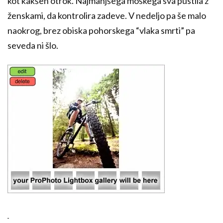
kot kakšen otrok. Najmanjšega moškega sva pustila z
ženskami, da kontrolira zadeve. V nedeljo pa še malo
naokrog, brez obiska pohorskega “vlaka smrti” pa
seveda ni šlo.