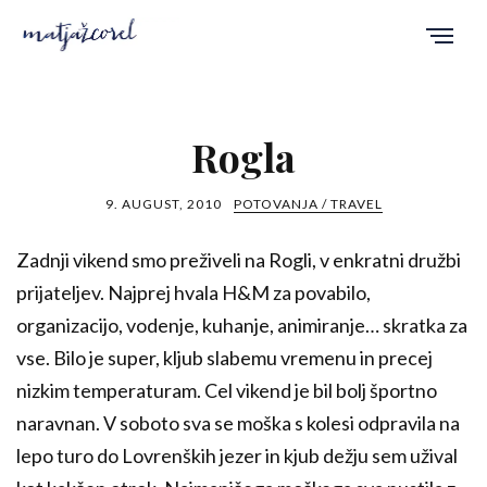
Rogla
9. AUGUST, 2010
POTOVANJA / TRAVEL
Zadnji vikend smo preživeli na Rogli, v enkratni družbi
prijateljev. Najprej hvala H&M za povabilo,
organizacijo, vodenje, kuhanje, animiranje… skratka za
vse. Bilo je super, kljub slabemu vremenu in precej
nizkim temperaturam. Cel vikend je bil bolj športno
naravnan. V soboto sva se moška s kolesi odpravila na
lepo turo do Lovrenških jezer in kjub dežju sem užival