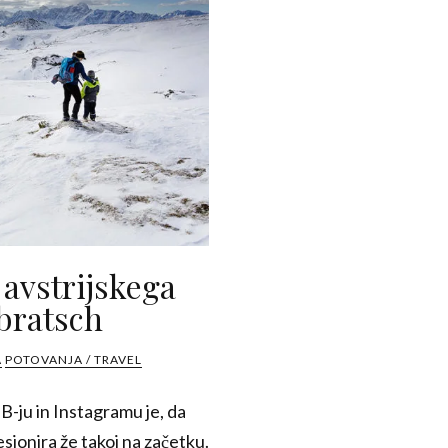
avstrijskega
bratsch
A
POTOVANJA / TRAVEL
B-ju in Instagramu je, da
esionira že takoj na začetku.