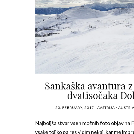
Sankaška avantura z 
dvatisočaka Do
20. FEBRUARY, 2017
AVSTRIJA / AUSTRI
Najboljša stvar vseh možnih foto objav na F
vsake toliko pa res vidim nekaj, kar me impr