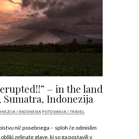
 erupted!!” – in the land
, Sumatra, Indonezija
NEZIJA / INDONESIA
POTOVANJA / TRAVEL
bistvu nič posebnega – sploh če odmislim
bliki zeljnate glave, ki so ga postavili v