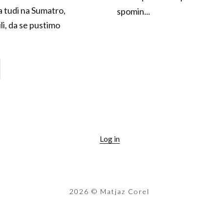
a tudi na Sumatro,
spomin...
li, da se pustimo
Log in
2026
© Matjaz Corel