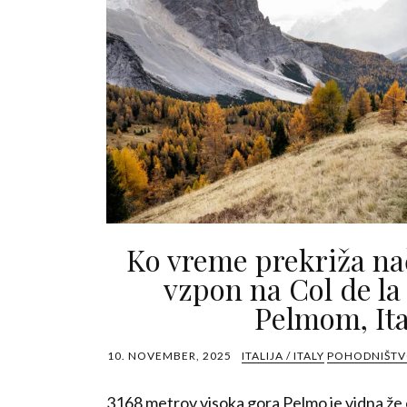
Ko vreme prekriža nač
vzpon na Col de la
Pelmom, Ita
10. NOVEMBER, 2025
ITALIJA / ITALY
POHODNIŠTVO
3168 metrov visoka gora Pelmo je vidna že