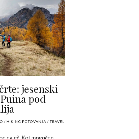
rte: jesenski
 Puina pod
lija
 / HIKING
POTOVANJA / TRAVEL
 od daleč. Kot mogočen