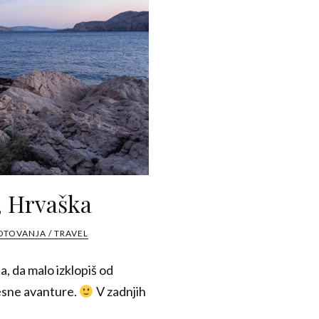
, Hrvaška
OTOVANJA / TRAVEL
a, da malo izklopiš od
resne avanture.
V zadnjih