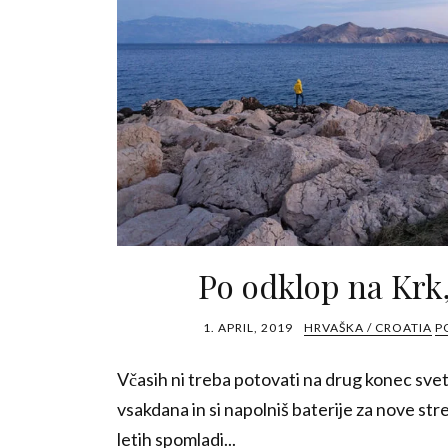
Po odklop na Krk
1. APRIL, 2019
HRVAŠKA / CROATIA
P
Včasih ni treba potovati na drug konec svet
vsakdana in si napolniš baterije za nove st
letih spomladi...