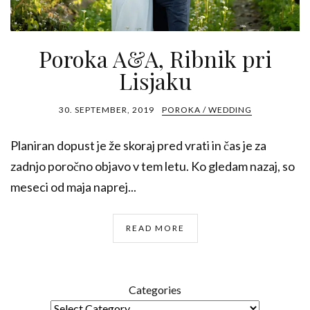
Poroka A&A, Ribnik pri
Lisjaku
30. SEPTEMBER, 2019
POROKA / WEDDING
Planiran dopust je že skoraj pred vrati in čas je za
zadnjo poročno objavo v tem letu. Ko gledam nazaj, so
meseci od maja naprej...
READ MORE
Categories