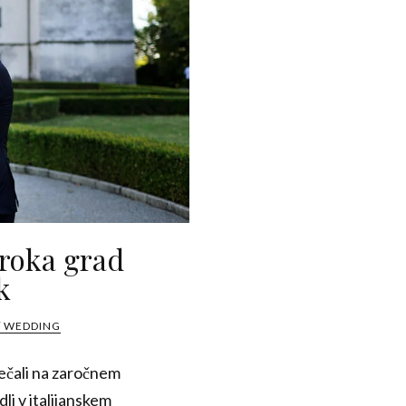
oroka grad
k
/ WEDDING
ečali na zaročnem
dli v italijanskem