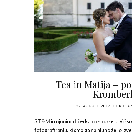
Tea in Matija – p
Kromber
22. AUGUST, 2017
POROKA 
S T&M in njunima hčerkama smo se prvič sr
fotografiranju, ki smo ga na njuno željo izve