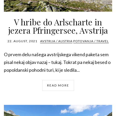
V hribe do Arlscharte in
jezera Pfringersee, Avstrija
22. AUGUST, 2021
AVSTRIJA / AUSTRIA
POTOVANJA / TRAVEL
O prvem delu našega avstrijskega vikend paketa sem
pisal nekaj objav nazaj – tukaj. Tokrat pa nekaj besed o
popoldanski pohodni turi, ki je sledila...
READ MORE