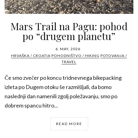
Mars Trail na Pagu: pohod
po “drugem planetu”
6. MAY, 2026
HRVAŠKA / CROATIA
POHODNIŠTVO / HIKING
POTOVANJA /
TRAVEL
Če smo zvečer po koncu tridnevnega bikepacking
izleta po Dugem otoku še razmišljali, da bomo
naslednji dan namenili zgolj poležavanju, smo po
dobrem spancu hitro...
READ MORE