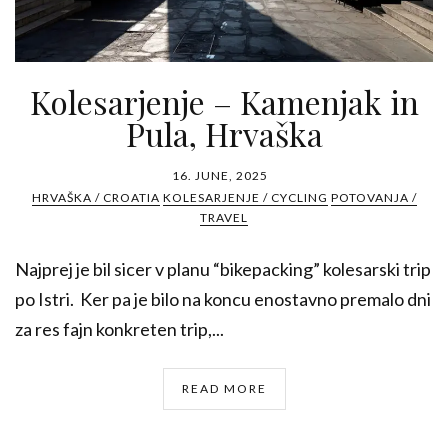
Kolesarjenje – Kamenjak in
Pula, Hrvaška
16. JUNE, 2025
HRVAŠKA / CROATIA
KOLESARJENJE / CYCLING
POTOVANJA /
TRAVEL
Najprej je bil sicer v planu “bikepacking” kolesarski trip
po Istri. Ker pa je bilo na koncu enostavno premalo dni
za res fajn konkreten trip,...
READ MORE