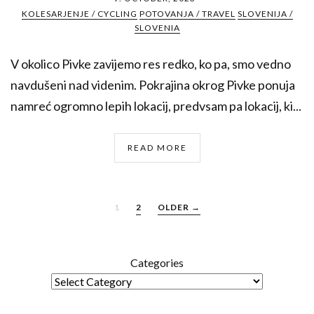
KOLESARJENJE / CYCLING
POTOVANJA / TRAVEL
SLOVENIJA /
SLOVENIA
V okolico Pivke zavijemo res redko, ko pa, smo vedno
navdušeni nad videnim. Pokrajina okrog Pivke ponuja
namreć ogromno lepih lokacij, predvsam pa lokacij, ki...
READ MORE
1
2
OLDER →
Categories