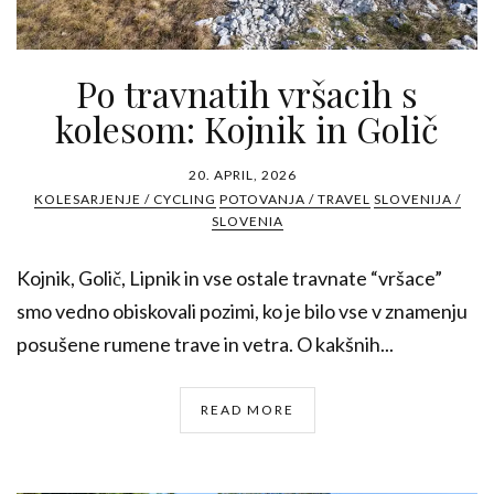
Po travnatih vršacih s
kolesom: Kojnik in Golič
20. APRIL, 2026
KOLESARJENJE / CYCLING
POTOVANJA / TRAVEL
SLOVENIJA /
SLOVENIA
Kojnik, Golič, Lipnik in vse ostale travnate “vršace”
smo vedno obiskovali pozimi, ko je bilo vse v znamenju
posušene rumene trave in vetra. O kakšnih...
READ MORE