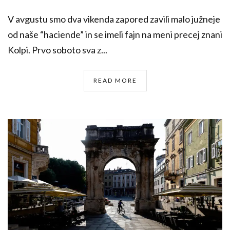
V avgustu smo dva vikenda zapored zavili malo južneje
od naše “haciende” in se imeli fajn na meni precej znani
Kolpi. Prvo soboto sva z...
READ MORE