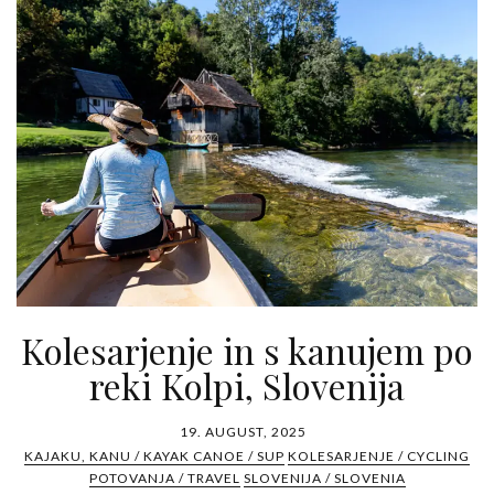
Kolesarjenje in s kanujem po
reki Kolpi, Slovenija
19. AUGUST, 2025
KAJAKU, KANU / KAYAK CANOE / SUP
KOLESARJENJE / CYCLING
POTOVANJA / TRAVEL
SLOVENIJA / SLOVENIA