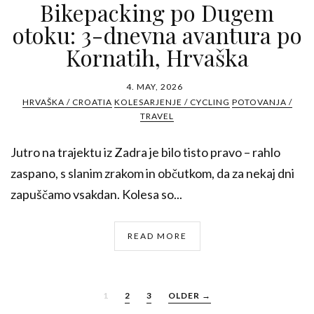
Bikepacking po Dugem
otoku: 3-dnevna avantura po
Kornatih, Hrvaška
4. MAY, 2026
HRVAŠKA / CROATIA
KOLESARJENJE / CYCLING
POTOVANJA /
TRAVEL
Jutro na trajektu iz Zadra je bilo tisto pravo – rahlo
zaspano, s slanim zrakom in občutkom, da za nekaj dni
zapuščamo vsakdan. Kolesa so...
READ MORE
1
2
3
OLDER →