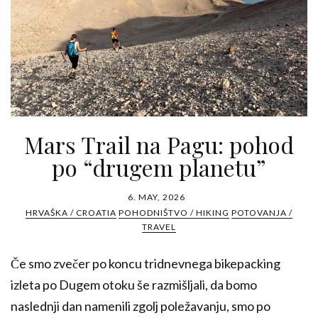
Mars Trail na Pagu: pohod
po “drugem planetu”
6. MAY, 2026
HRVAŠKA / CROATIA
POHODNIŠTVO / HIKING
POTOVANJA /
TRAVEL
Če smo zvečer po koncu tridnevnega bikepacking
izleta po Dugem otoku še razmišljali, da bomo
naslednji dan namenili zgolj poležavanju, smo po