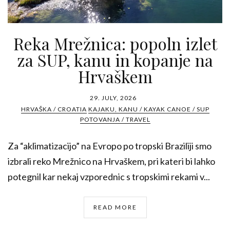
Reka Mrežnica: popoln izlet
za SUP, kanu in kopanje na
Hrvaškem
29. JULY, 2026
HRVAŠKA / CROATIA
KAJAKU, KANU / KAYAK CANOE / SUP
POTOVANJA / TRAVEL
Za “aklimatizacijo” na Evropo po tropski Braziliji smo
izbrali reko Mrežnico na Hrvaškem, pri kateri bi lahko
potegnil kar nekaj vzporednic s tropskimi rekami v...
READ MORE