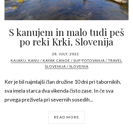
S kanujem in malo tudi peš
po reki Krki, Slovenija
28. JULY, 2022
KAJAKU, KANU / KAYAK CANOE / SUP
POTOVANJA / TRAVEL
SLOVENIJA / SLOVENIA
Ker je bil najmlajši član družine 10 dni pri tabornikih,
sva imela starca dva vikenda čisto zase. In če sva
prvega preživela pri severnih sosedih...
READ MORE