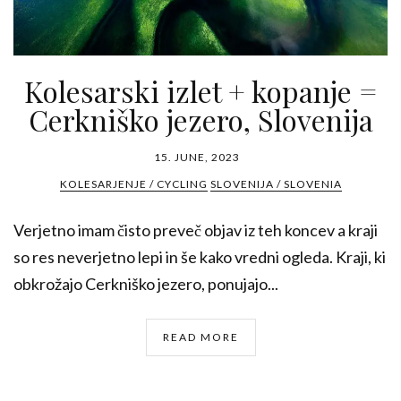
Kolesarski izlet + kopanje =
Cerkniško jezero, Slovenija
15. JUNE, 2023
KOLESARJENJE / CYCLING
SLOVENIJA / SLOVENIA
Verjetno imam čisto preveč objav iz teh koncev a kraji
so res neverjetno lepi in še kako vredni ogleda. Kraji, ki
obkrožajo Cerkniško jezero, ponujajo...
READ MORE