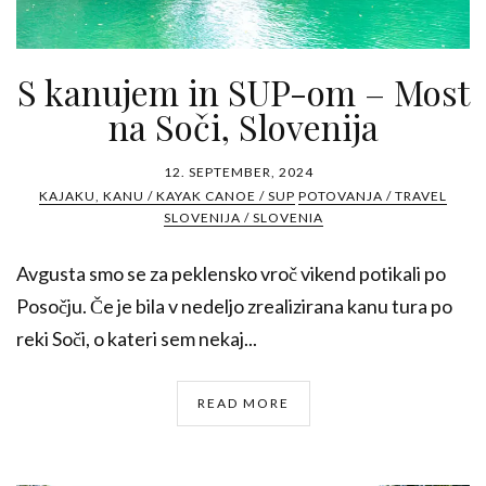
S kanujem in SUP-om – Most
na Soči, Slovenija
12. SEPTEMBER, 2024
KAJAKU, KANU / KAYAK CANOE / SUP
POTOVANJA / TRAVEL
SLOVENIJA / SLOVENIA
Avgusta smo se za peklensko vroč vikend potikali po
Posočju. Če je bila v nedeljo zrealizirana kanu tura po
reki Soči, o kateri sem nekaj...
READ MORE