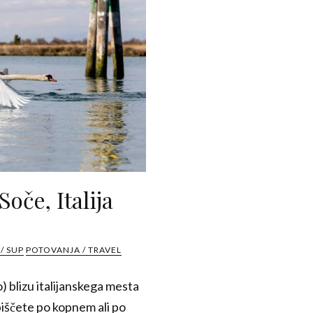
oče, Italija
/ SUP
POTOVANJA / TRAVEL
) blizu italijanskega mesta
biščete po kopnem ali po