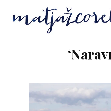
‘Naravn