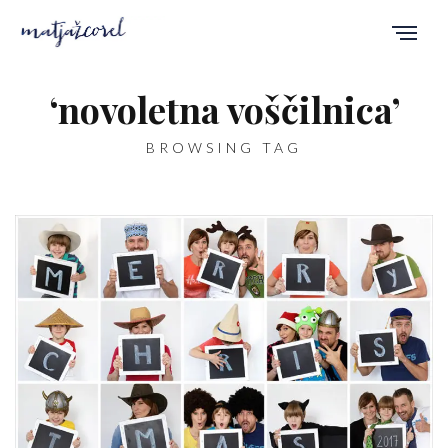
‘novoletna voščilnica’
BROWSING TAG