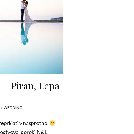
 – Piran, Lepa
 / WEDDING
repričati v nasprotno.
isostvoval poroki N&L.