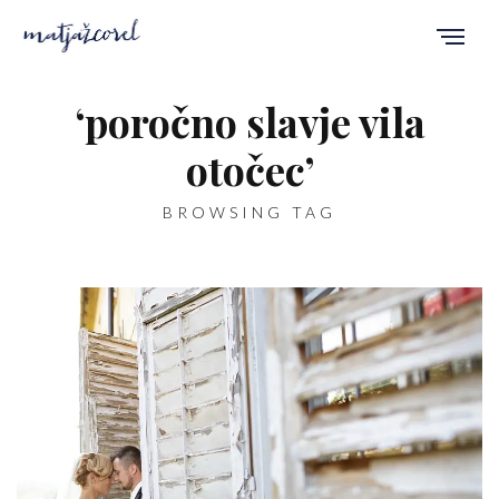
‘poročno slavje vila
otočec’
BROWSING TAG