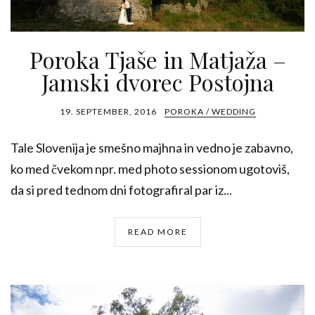
Poroka Tjaše in Matjaža –
Jamski dvorec Postojna
19. SEPTEMBER, 2016
POROKA / WEDDING
Tale Slovenija je smešno majhna in vedno je zabavno,
ko med čvekom npr. med photo sessionom ugotoviš,
da si pred tednom dni fotografiral par iz...
READ MORE