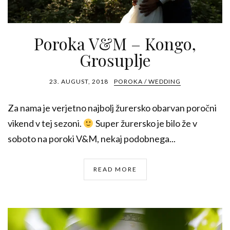
Poroka V&M – Kongo,
Grosuplje
23. AUGUST, 2018
POROKA / WEDDING
Za nama je verjetno najbolj žurersko obarvan poročni
vikend v tej sezoni.
Super žurersko je bilo že v
soboto na poroki V&M, nekaj podobnega...
READ MORE