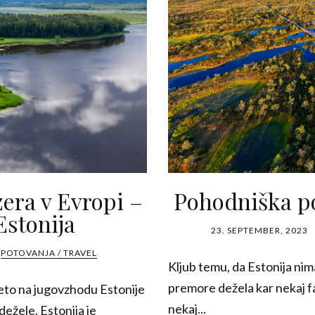
zera v Evropi –
Pohodniška po
Estonija
23. SEPTEMBER, 2023
POTOVANJA / TRAVEL
Kljub temu, da Estonija nim
premore dežela kar nekaj fa
Seto na jugovzhodu Estonije
nekaj...
dežele. Estonija je