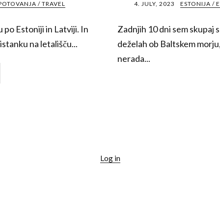
POTOVANJA / TRAVEL
4. JULY, 2023
ESTONIJA / 
 po Estoniji in Latviji. In
Zadnjih 10 dni sem skupaj s
istanku na letališču...
deželah ob Baltskem morju, n
nerada...
Log in