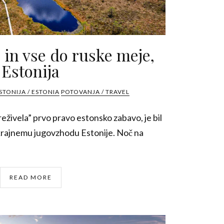
 in vse do ruske meje,
Estonija
STONIJA / ESTONIA
POTOVANJA / TRAVEL
reživela” prvo pravo estonsko zabavo, je bil
 skrajnemu jugovzhodu Estonije. Noč na
READ MORE