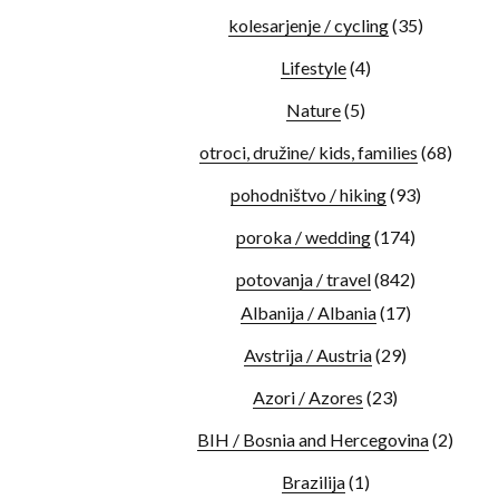
kolesarjenje / cycling
(35)
Lifestyle
(4)
Nature
(5)
otroci, družine/ kids, families
(68)
pohodništvo / hiking
(93)
poroka / wedding
(174)
potovanja / travel
(842)
Albanija / Albania
(17)
Avstrija / Austria
(29)
Azori / Azores
(23)
BIH / Bosnia and Hercegovina
(2)
Brazilija
(1)