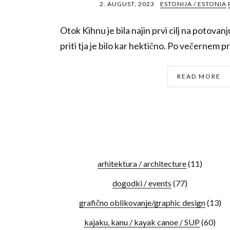
2. AUGUST, 2023
ESTONIJA / ESTONIA
Otok Kihnu je bila najin prvi cilj na potovanju
priti tja je bilo kar hektično. Po večernem pr
READ MORE
arhitektura / architecture
(11)
dogodki / events
(77)
grafično oblikovanje/graphic design
(13)
kajaku, kanu / kayak canoe / SUP
(60)