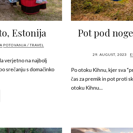
to, Estonija
Pot pod noge
IA
POTOVANJA / TRAVEL
29. AUGUST, 2023
E
la verjetno na najbolj
 po srečanju s domačinko
Po otoku Kihnu, kjer sva “p
čas za premik in pot proti
otoku Kihnu...