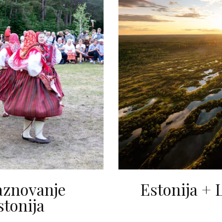
aznovanje
Estonija + L
stonija