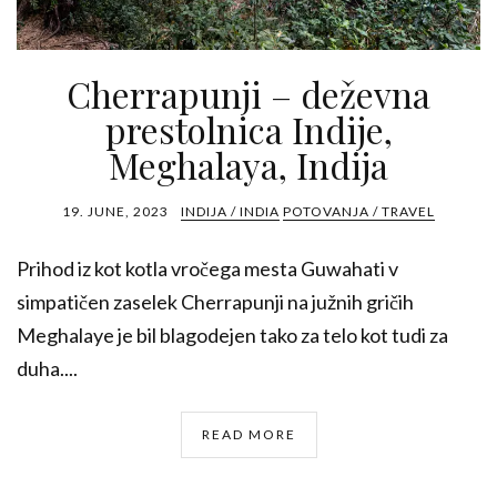
Cherrapunji – deževna
prestolnica Indije,
Meghalaya, Indija
19. JUNE, 2023
INDIJA / INDIA
POTOVANJA / TRAVEL
Prihod iz kot kotla vročega mesta Guwahati v
simpatičen zaselek Cherrapunji na južnih gričih
Meghalaye je bil blagodejen tako za telo kot tudi za
duha....
READ MORE