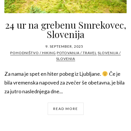
24 ur na grebenu Smrekovec,
Slovenija
9. SEPTEMBER, 2025
POHODNIŠTVO / HIKING
POTOVANJA / TRAVEL
SLOVENIJA /
SLOVENIA
Za nama je spet en hiter pobeg iz Ljubljane.
Če je
bila vremenska napoved za zvečer še obetavna, je bila
za jutro naslednjega dne...
READ MORE