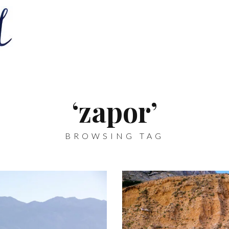
‘zapor’
BROWSING TAG