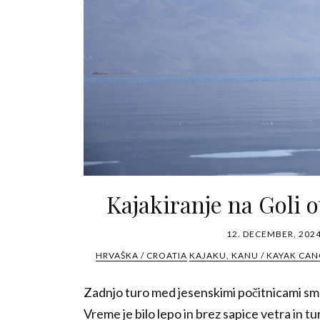
Kajakiranje na Goli 
12. DECEMBER, 202
HRVAŠKA / CROATIA
KAJAKU, KANU / KAYAK CAN
Zadnjo turo med jesenskimi počitnicami smo 
Vreme je bilo lepo in brez sapice vetra in t