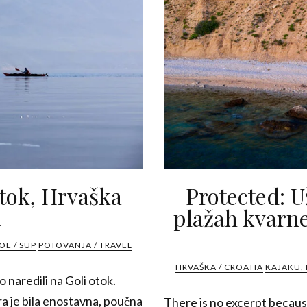
otok, Hrvaška
Protected: U
plažah kvarn
4
OE / SUP
POTOVANJA / TRAVEL
HRVAŠKA / CROATIA
KAJAKU, 
naredili na Goli otok.
ura je bila enostavna, poučna
There is no excerpt because