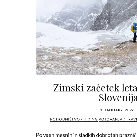
Zimski začetek leta
Slovenij
3. JANUARY, 2026
POHODNIŠTVO / HIKING
POTOVANJA / TRAV
Po vseh mesnih in sladkih dobrotah prazničnih