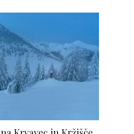
 na Krvavec in Kržišče