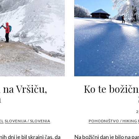
 na Vršiču,
Ko te božičn
a
2
EL
SLOVENIJA / SLOVENIA
POHODNIŠTVO / HIKING
 dni je bil skrajni čas, da
Na božični dan je bilo na p