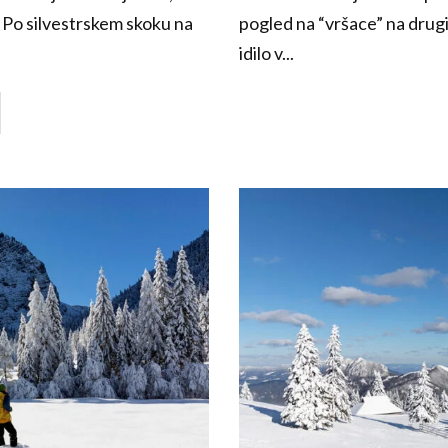
Po silvestrskem skoku na
pogled na “vršace” na drugi 
idilo v...