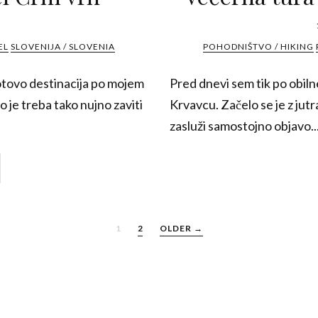
EL
SLOVENIJA / SLOVENIA
POHODNIŠTVO / HIKING
gotovo destinacija po mojem
Pred dnevi sem tik po obil
o je treba tako nujno zaviti
Krvavcu. Začelo se je z jutr
zasluži samostojno objavo..
1
2
OLDER →