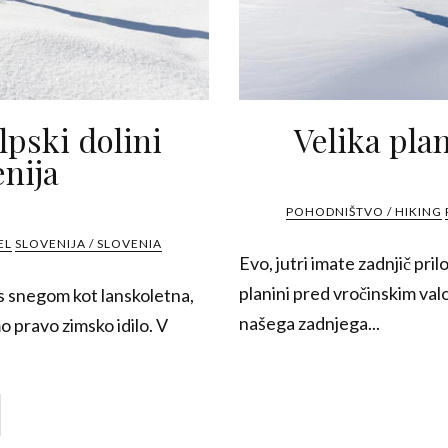
lpski dolini
Velika pla
enija
POHODNIŠTVO / HIKING
EL
SLOVENIJA / SLOVENIA
Evo, jutri imate zadnjič pri
planini pred vročinskim val
 s snegom kot lanskoletna,
našega zadnjega...
o pravo zimsko idilo. V