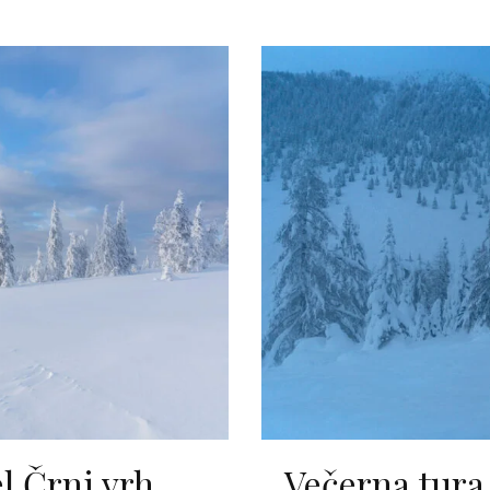
l Črni vrh
Večerna tura