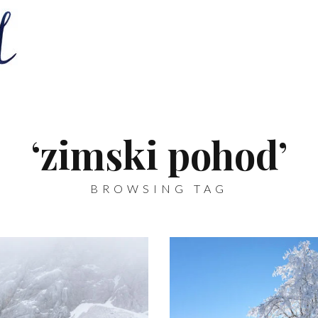
‘zimski pohod’
BROWSING TAG