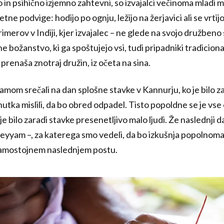
o in psihično izjemno zahtevni, so izvajalci večinoma mladi 
etne podvige: hodijo po ognju, ležijo na žerjavici ali se vrt
rimerov v Indiji, kjer izvajalec – ne glede na svojo družbeno 
ožanstvo, ki ga spoštujejo vsi, tudi pripadniki tradicional
 prenaša znotraj družin, iz očeta na sina.
mom srečali na dan splošne stavke v Kannurju, ko je bilo z
utka mislili, da bo obred odpadel. Tisto popoldne se je vse
e bilo zaradi stavke presenetljivo malo ljudi. Že naslednji d
heyyam –, za katerega smo vedeli, da bo izkušnja popolnoma 
 samostojnem naslednjem postu.