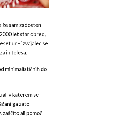
 je že sam zadosten
2000 let star obred,
eset ur – izvajalec se
a in telesa.
od minimalističnih do
ual, v katerem se
ščani ga zato
, zaščito ali pomoč