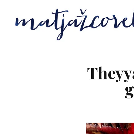
Theyya
g