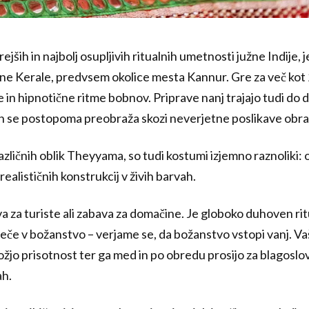
jših in najbolj osupljivih ritualnih umetnosti južne Indije,
rne Kerale, predvsem okolice mesta Kannur. Gre za več kot 
je in hipnotične ritme bobnov. Priprave nanj trajajo tudi do d
 in se postopoma preobraža skozi neverjetne poslikave obraz
azličnih oblik Theyyama, so tudi kostumi izjemno raznoliki: 
ealističnih konstrukcij v živih barvah.
 za turiste ali zabava za domačine. Je globoko duhoven rit
leče v božanstvo – verjame se, da božanstvo vstopi vanj. Va
ožjo prisotnost ter ga med in po obredu prosijo za blagoslov
ah.