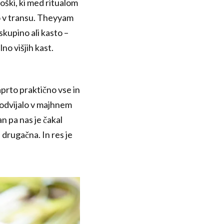
moški, ki med ritualom
ijo v transu. Theyyam
skupino ali kasto –
no višjih kast.
aprto praktično vse in
 odvijalo v majhnem
an pa nas je čakal
drugačna. In res je