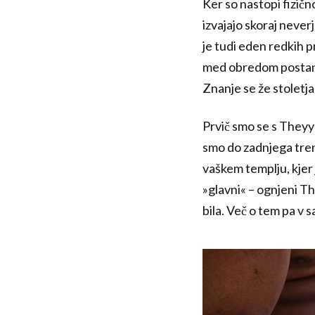
Ker so nastopi fizičn
izvajajo skoraj neverj
je tudi eden redkih p
med obredom postane b
Znanje se že stoletja
Prvič smo se s Theyya
smo do zadnjega tren
vaškem templju, kjer j
»glavni« – ognjeni T
bila. Več o tem pa v