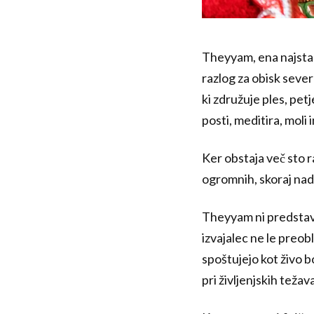
Theyyam, ena najstare
razlog za obisk seve
ki združuje ples, pet
posti, meditira, moli
Ker obstaja več sto r
ogromnih, skoraj nadr
Theyyam ni predstava
izvajalec ne le preob
spoštujejo kot živo b
pri življenjskih težav