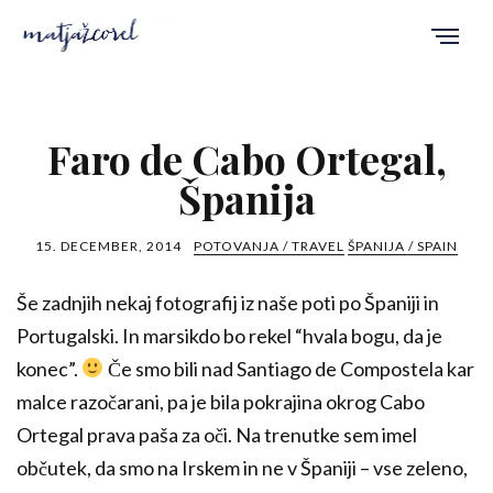
Faro de Cabo Ortegal,
Španija
15. DECEMBER, 2014
POTOVANJA / TRAVEL
ŠPANIJA / SPAIN
Še zadnjih nekaj fotografij iz naše poti po Španiji in
Portugalski. In marsikdo bo rekel “hvala bogu, da je
konec”.
Če smo bili nad Santiago de Compostela kar
malce razočarani, pa je bila pokrajina okrog Cabo
Ortegal prava paša za oči. Na trenutke sem imel
občutek, da smo na Irskem in ne v Španiji – vse zeleno,