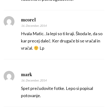
mcorel
16. December, 2014
Hvala Matic. Ja lepi so ti kraji. Škoda le, da so
kar precej daleč. Ker drugače bi se vračal in
vračal.
Lp
mark
16. December, 2014
Spet prečudovite fotke. Lepo si popisal
potovanje.