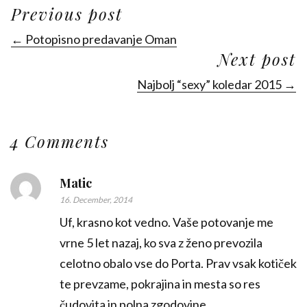
Previous post
← Potopisno predavanje Oman
Next post
Najbolj “sexy” koledar 2015 →
4 Comments
Matic
16. December, 2014
Uf, krasno kot vedno. Vaše potovanje me
vrne 5 let nazaj, ko sva z ženo prevozila
celotno obalo vse do Porta. Prav vsak kotiček
te prevzame, pokrajina in mesta so res
čudovita in polna zgodovine.