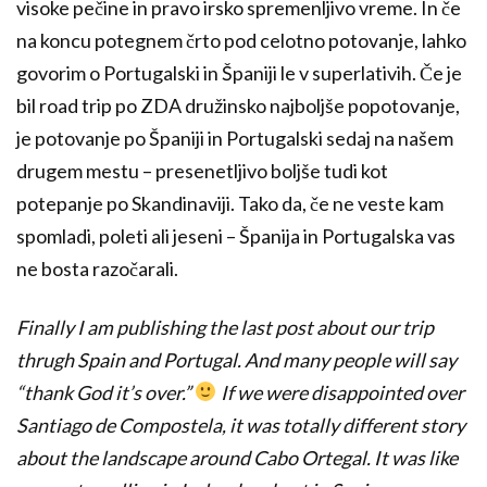
visoke pečine in pravo irsko spremenljivo vreme. In če
na koncu potegnem črto pod celotno potovanje, lahko
govorim o Portugalski in Španiji le v superlativih. Če je
bil road trip po ZDA družinsko najboljše popotovanje,
je potovanje po Španiji in Portugalski sedaj na našem
drugem mestu – presenetljivo boljše tudi kot
potepanje po Skandinaviji. Tako da, če ne veste kam
spomladi, poleti ali jeseni – Španija in Portugalska vas
ne bosta razočarali.
Finally I am publishing the last post about our trip
thrugh Spain and Portugal.
And
many people
will say
“
thank God
it’s over
.”
If we were
disappointed over
Santiago
de
Compostela
, it was totally different story
about the landscape around
Cabo
Ortegal
. It was like