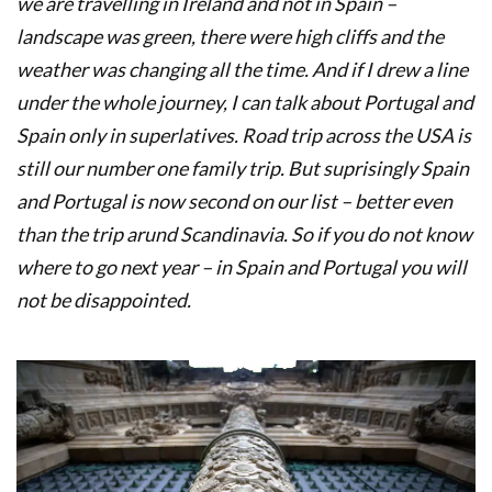
we are travelling in Ireland and not in Spain –
landscape was
green,
there were
high cliffs
and
the
weather was
changing all the time
.
And if
I
drew a line
under
the whole journey
,
I can talk
about Portugal
and
Spain
only in
superlatives
. Road trip across the USA is
still our number one family trip. But suprisingly Spain
and Portugal is now second on our list – better even
than the trip arund Scandinavia.
So if
you do not know
where to go
next year
–
in
Spain
and
Portugal
you
will
not be
disappointed.