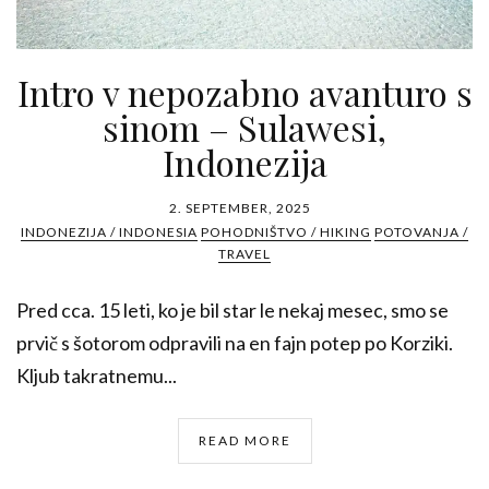
Intro v nepozabno avanturo s
sinom – Sulawesi,
Indonezija
2. SEPTEMBER, 2025
INDONEZIJA / INDONESIA
POHODNIŠTVO / HIKING
POTOVANJA /
TRAVEL
Pred cca. 15 leti, ko je bil star le nekaj mesec, smo se
prvič s šotorom odpravili na en fajn potep po Korziki.
Kljub takratnemu...
READ MORE