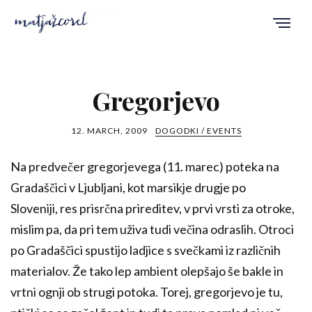
Gregorjevo
12. MARCH, 2009
DOGODKI / EVENTS
Na predvečer gregorjevega (11. marec) poteka na
Gradaščici v Ljubljani, kot marsikje drugje po
Sloveniji, res prisrčna prireditev, v prvi vrsti za otroke,
mislim pa, da pri tem uživa tudi večina odraslih. Otroci
po Gradaščici spustijo ladjice s svečkami iz različnih
materialov. Že tako lep ambient olepšajo še bakle in
vrtni ognji ob strugi potoka. Torej, gregorjevo je tu,