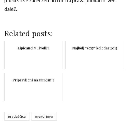
ptički so se začel žent in tudi ta prava pomlad ni več
daleč.
Related posts:
Lipicanci v Tivoliju
Najbolj "sexy" koledar 2015
Pripravljeni na smučanje
gradaščica
gregorjevo