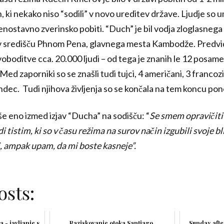
, ki nekako niso “sodili” v novo ureditev države. Ljudje so u
i enostavno zverinsko pobiti. “Duch” je bil vodja zloglasnega 
li v središču Phnom Pena, glavnega mesta Kambodže. Predvide
boditve cca. 20.000 ljudi – od tega je znanih le 12 posamezn
Med zaporniki so se znašli tudi tujci, 4 američani, 3 francozi
ndec. Tudi njihova življenja so se končala na tem koncu po
še eno izmed izjav “Ducha” na sodišču: “
Se smem opravičiti 
di tistim, ki so v času režima na surov način izgubili svoje b
j, ampak upam, da mi boste kasneje”.
osts:
a - javljanje s
Raziskovanje otoka Santiago,
Sunday afte