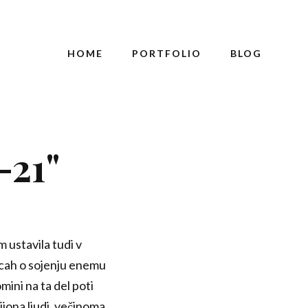
HOME
PORTFOLIO
BLOG
-21"
 ustavila tudi v
vicah o sojenju enemu
ini na ta del poti
ijona ljudi, večinoma