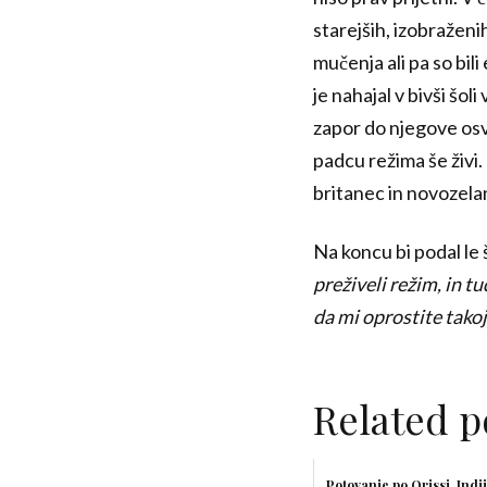
starejših, izobraženih
mučenja ali pa so bil
je nahajal v bivši šo
zapor do njegove osvo
padcu režima še živi. 
britanec in novozela
Na koncu bi podal le 
preživeli režim, in tu
da mi oprostite tako
Related p
Potovanje po Orissi, Indij