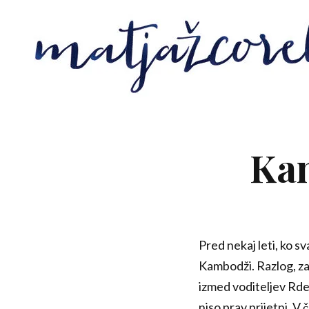
Kam
Pred nekaj leti, ko s
Kambodži. Razlog, zak
izmed voditeljev Rde
niso prav prijetni. V