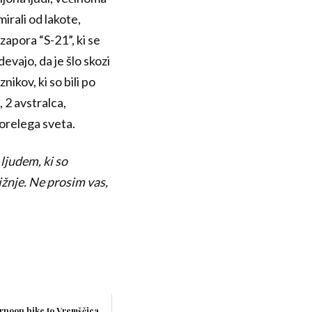
mirali od lakote,
zapora “S-21”, ki se
vajo, da je šlo skozi
ikov, ki so bili po
, 2 avstralca,
norelega sveta.
ljudem, ki so
ližnje. Ne prosim vas,
rnoon hike to Vremščica