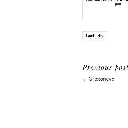
poti
kambodža
Previous pos
← Gregorjevo