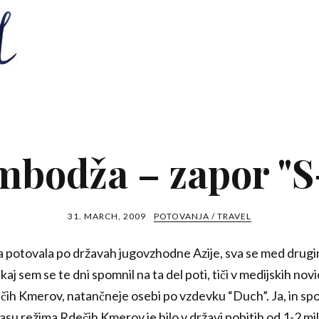
bodža – zapor "S
31. MARCH, 2009
POTOVANJA / TRAVEL
va potovala po državah jugovzhodne Azije, sva se med drugim
aj sem se te dni spomnil na ta del poti, tiči v medijskih no
čih Kmerov, natančneje osebi po vzdevku “Duch”. Ja, in spom
 času režima Rdečih Kmerov je bilo v državi pobitih od 1-2 mil