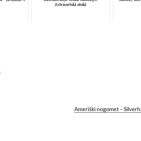
Zelenortski otoki
t
Ameriški nogomet – Silver