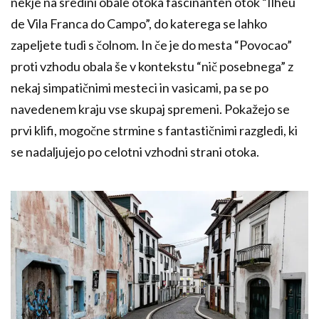
nekje na sredini obale otoka fascinanten otok “Ilheu
de Vila Franca do Campo”, do katerega se lahko
zapeljete tudi s čolnom. In če je do mesta “Povocao”
proti vzhodu obala še v kontekstu “nič posebnega” z
nekaj simpatičnimi mesteci in vasicami, pa se po
navedenem kraju vse skupaj spremeni. Pokažejo se
prvi klifi, mogočne strmine s fantastičnimi razgledi, ki
se nadaljujejo po celotni vzhodni strani otoka.