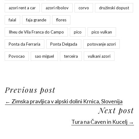
azori rent a car
azori ribolov
corvo
družinski dopust
faial
faja grande
flores
Ilheu de Vila Franca do Campo
pico
pico vulkan
Ponta da Ferraria
Ponta Delgada
potovanje azori
Povocao
sao miguel
terceira
vulkani azori
Previous post
← Zimska pravljica v alpski dolini Krnica, Slovenija
Next post
Tura na Čaven in Kucelj →