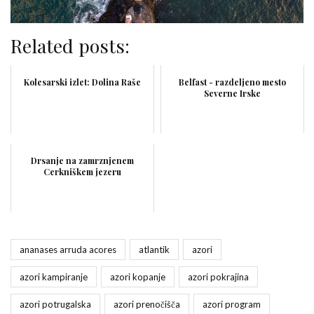
Related posts:
Kolesarski izlet: Dolina Raše
Belfast - razdeljeno mesto
Severne Irske
Drsanje na zamrznjenem
Cerkniškem jezeru
ananases arruda acores
atlantik
azori
azori kampiranje
azori kopanje
azori pokrajina
azori potrugalska
azori prenočišča
azori program