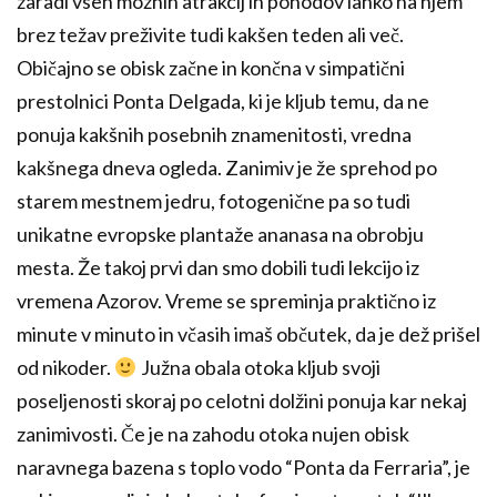
zaradi vseh možnih atrakcij in pohodov lahko na njem
brez težav preživite tudi kakšen teden ali več.
Običajno se obisk začne in končna v simpatični
prestolnici Ponta Delgada, ki je kljub temu, da ne
ponuja kakšnih posebnih znamenitosti, vredna
kakšnega dneva ogleda. Zanimiv je že sprehod po
starem mestnem jedru, fotogenične pa so tudi
unikatne evropske plantaže ananasa na obrobju
mesta. Že takoj prvi dan smo dobili tudi lekcijo iz
vremena Azorov. Vreme se spreminja praktično iz
minute v minuto in včasih imaš občutek, da je dež prišel
od nikoder.
Južna obala otoka kljub svoji
poseljenosti skoraj po celotni dolžini ponuja kar nekaj
zanimivosti. Če je na zahodu otoka nujen obisk
naravnega bazena s toplo vodo “Ponta da Ferraria”, je