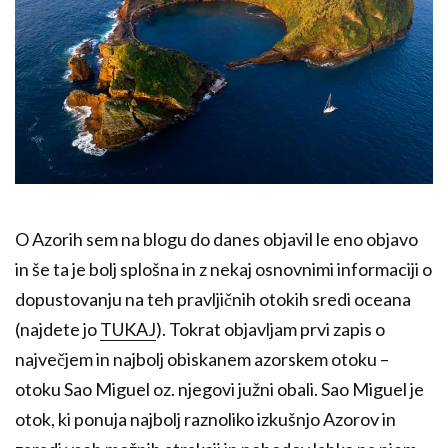
O Azorih sem na blogu do danes objavil le eno objavo
in še ta je bolj splošna in z nekaj osnovnimi informaciji o
dopustovanju na teh pravljičnih otokih sredi oceana
(najdete jo
TUKAJ
). Tokrat objavljam prvi zapis o
največjem in najbolj obiskanem azorskem otoku –
otoku Sao Miguel oz. njegovi južni obali. Sao Miguel je
otok, ki ponuja najbolj raznoliko izkušnjo Azorov in