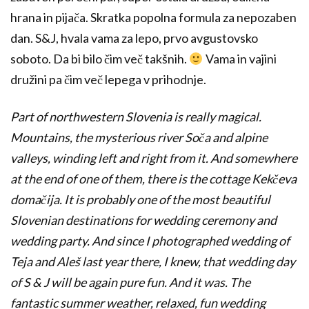
hrana in pijača. Skratka popolna formula za nepozaben
dan. S&J, hvala vama za lepo, prvo avgustovsko
soboto. Da bi bilo čim več takšnih.
Vama in vajini
družini pa čim več lepega v prihodnje.
Part of northwestern Slovenia is really magical.
Mountains, the mysterious river Soča
and alpine
valleys, winding left and right from it.
And
somewhere
at the end
of one of them
,
there is the cottage
Kekčeva
domačija
.
It is probably
one of the
most beautiful
Slovenian
destinations for
wedding ceremony
and
wedding party
.
And since I
photographed
wedding
of
Teja
and Aleš
last year there,
I
knew, that
wedding day
of
S &
J
will be again pure fun.
And
it was.
The
fantastic
summer weather
, relaxed,
fun
wedding