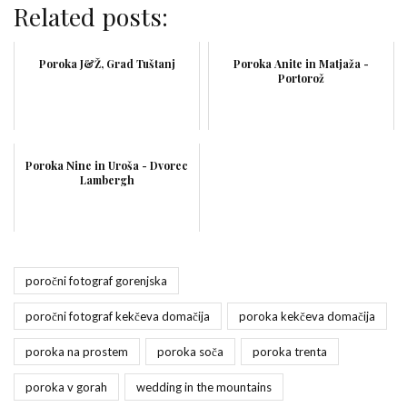
Related posts:
Poroka J&Ž, Grad Tuštanj
Poroka Anite in Matjaža -
Portorož
Poroka Nine in Uroša - Dvorec
Lambergh
poročni fotograf gorenjska
poročni fotograf kekčeva domačija
poroka kekčeva domačija
poroka na prostem
poroka soča
poroka trenta
poroka v gorah
wedding in the mountains