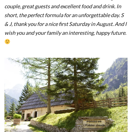
couple,
great guests and
excellent food
and
drink
.
In
short,
the perfect
formula
for an unforgettable
day.
S
&
J
,
thank you
for a
nice
first
Saturday in August
. And I
wish you and your family an interesting, happy future.