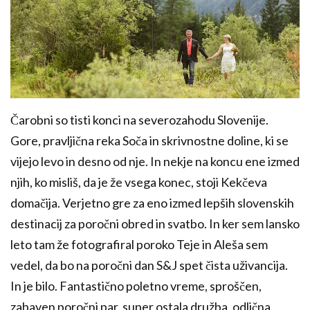
Čarobni so tisti konci na severozahodu Slovenije.
Gore, pravljična reka Soča in skrivnostne doline, ki se
vijejo levo in desno od nje. In nekje na koncu ene izmed
njih, ko misliš, da je že vsega konec, stoji Kekčeva
domačija. Verjetno gre za eno izmed lepših slovenskih
destinacij za poročni obred in svatbo. In ker sem lansko
leto tam že fotografiral poroko Teje in Aleša sem
vedel, da bo na poročni dan S&J spet čista uživancija.
In je bilo. Fantastično poletno vreme, sproščen,
zabaven poročni par, super ostala družba, odlična