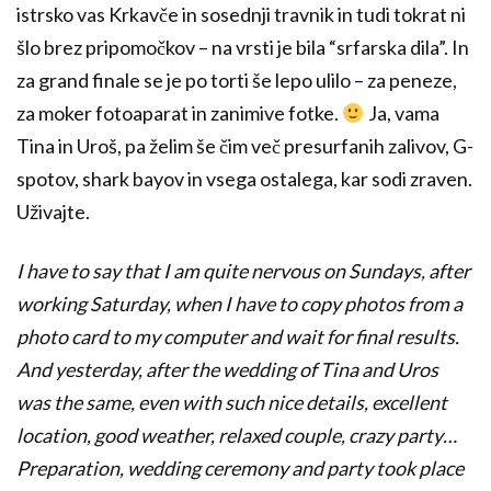
istrsko vas Krkavče in sosednji travnik in tudi tokrat ni
šlo brez pripomočkov – na vrsti je bila “srfarska dila”. In
za grand finale se je po torti še lepo ulilo – za peneze,
za moker fotoaparat in zanimive fotke.
Ja, vama
Tina in Uroš, pa želim še čim več presurfanih zalivov, G-
spotov, shark bayov in vsega ostalega, kar sodi zraven.
Uživajte.
I have to say that I am quite nervous on Sundays, after
working Saturday, when I have to copy photos from a
photo card to my computer and wait for final results.
And yesterday, after the wedding of Tina and Uros
was the same, even with such nice details, excellent
location, good weather, relaxed couple, crazy party…
Preparation, wedding ceremony and party took place