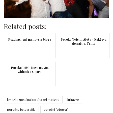
Related posts:
Pozdravljeni na novem blogu
Poroka Teje in Aleša - Kekčeva
domačija, Tenta
Poroka L&G, Novo mesto,
Zidanica Opara
kmečka gostilna kortina pri matičku
krkavče
poročna fotografija
poročni fotograf