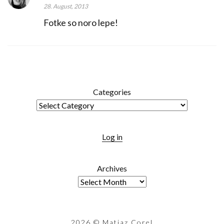
28. August, 2013
Fotke so noro lepe!
Categories
Log in
Archives
2026
© Matjaz Corel