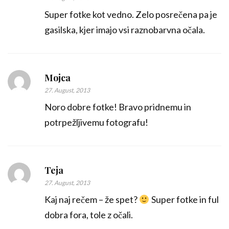
Super fotke kot vedno. Zelo posrečena pa je
gasilska, kjer imajo vsi raznobarvna očala.
Mojca
27. August, 2013
Noro dobre fotke! Bravo pridnemu in
potrpežljivemu fotografu!
Teja
27. August, 2013
Kaj naj rečem – že spet?
Super fotke in ful
dobra fora, tole z očali.