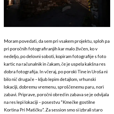
Moram povedati, da sem pri vsakem projektu, sploh pa
pri poročnih fotografiranjih kar malo živčen, ko v
nedeljo, po delovni soboti, kopiram fotografije s foto
kartic na računalnik in čakam, če je uspela kakšna res
dobra fotografija. In včeraj, po poroki Tine in Uroša ni
bilo nič drugače – kljub lepim detajlom, vrhunski
lokaciji, dobremu vremenu, sproščenemu paru, nori
zabavi. Priprave, poročni obred in zabava se je odvijala
na res lepi lokaciji – posestvu “Kmečke gostilne
Kortina Pri Matičku”. Za session smo si izbrali staro