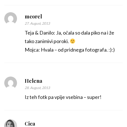
mcorel
27. August, 2013
Teja & Danilo: Ja, očala so dala piko na i že
tako zanimivi poroki.
Mojca: Hvala – od pridnega fotografa. :):)
Helena
28. August, 2013
Iz teh fotk pa vpije vsebina – super!
Cica