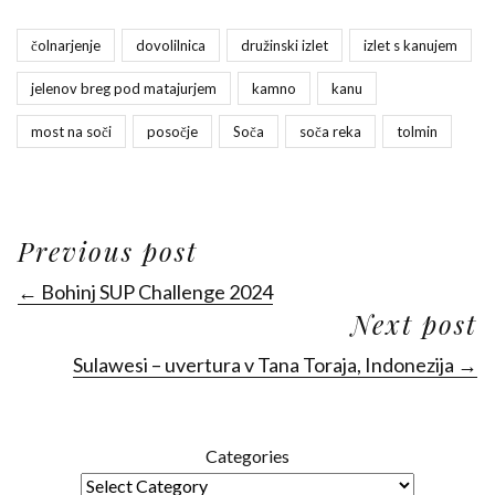
čolnarjenje
dovolilnica
družinski izlet
izlet s kanujem
jelenov breg pod matajurjem
kamno
kanu
most na soči
posočje
Soča
soča reka
tolmin
Previous post
← Bohinj SUP Challenge 2024
Next post
Sulawesi – uvertura v Tana Toraja, Indonezija →
Categories