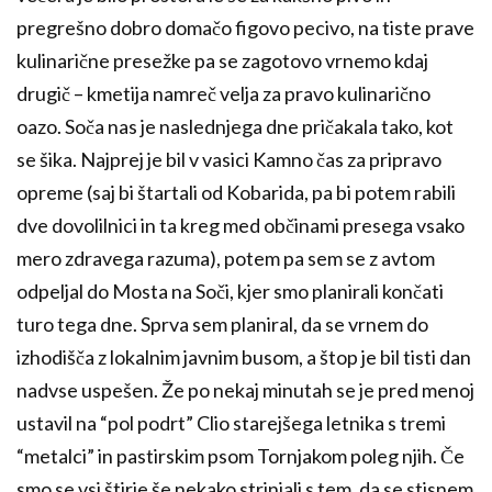
pregrešno dobro domačo figovo pecivo, na tiste prave
kulinarične presežke pa se zagotovo vrnemo kdaj
drugič – kmetija namreč velja za pravo kulinarično
oazo. Soča nas je naslednjega dne pričakala tako, kot
se šika. Najprej je bil v vasici Kamno čas za pripravo
opreme (saj bi štartali od Kobarida, pa bi potem rabili
dve dovolilnici in ta kreg med občinami presega vsako
mero zdravega razuma), potem pa sem se z avtom
odpeljal do Mosta na Soči, kjer smo planirali končati
turo tega dne. Sprva sem planiral, da se vrnem do
izhodišča z lokalnim javnim busom, a štop je bil tisti dan
nadvse uspešen. Že po nekaj minutah se je pred menoj
ustavil na “pol podrt” Clio starejšega letnika s tremi
“metalci” in pastirskim psom Tornjakom poleg njih. Če
smo se vsi štirje še nekako strinjali s tem, da se stisnem