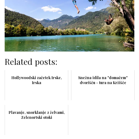
Related posts:
Hollywoodski začetek Irske,
Snežna idila na "domačem"
Irska
dvorišču - tura na Kržišče
Plavanje, snorklanje z želvami,
Zelenortski otoki