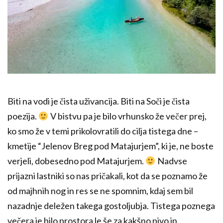
Biti na vodi je čista uživancija. Biti na Soči je čista
poezija.
V bistvu pa je bilo vrhunsko že večer prej,
ko smo že v temi prikolovratili do cilja tistega dne –
kmetije “Jelenov Breg pod Matajurjem”, ki je, ne boste
verjeli, dobesedno pod Matajurjem.
Nadvse
prijazni lastniki so nas pričakali, kot da se poznamo že
od majhnih nog in res se ne spomnim, kdaj sem bil
nazadnje deležen takega gostoljubja. Tistega poznega
večera je bilo prostora le še za kakšno pivo in