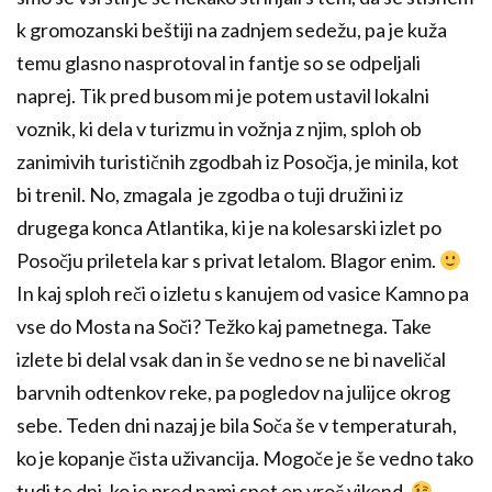
k gromozanski beštiji na zadnjem sedežu, pa je kuža
temu glasno nasprotoval in fantje so se odpeljali
naprej. Tik pred busom mi je potem ustavil lokalni
voznik, ki dela v turizmu in vožnja z njim, sploh ob
zanimivih turističnih zgodbah iz Posočja, je minila, kot
bi trenil. No, zmagala je zgodba o tuji družini iz
drugega konca Atlantika, ki je na kolesarski izlet po
Posočju priletela kar s privat letalom. Blagor enim.
In kaj sploh reči o izletu s kanujem od vasice Kamno pa
vse do Mosta na Soči? Težko kaj pametnega. Take
izlete bi delal vsak dan in še vedno se ne bi naveličal
barvnih odtenkov reke, pa pogledov na julijce okrog
sebe. Teden dni nazaj je bila Soča še v temperaturah,
ko je kopanje čista uživancija. Mogoče je še vedno tako
tudi te dni, ko je pred nami spet en vroč vikend.