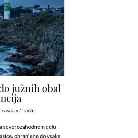
 do južnih obal
ancija
TOVANJA / TRAVEL
o na severozahodnem delu
 vasice, ohranjene do vsake