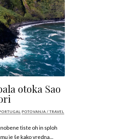
ala otoka Sao
ori
 PORTUGAL
POTOVANJA / TRAVEL
nobene tiste oh in sploh
temu je še kako vredna...