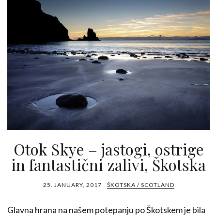
Otok Skye – jastogi, ostrige
in fantastični zalivi, Škotska
25. JANUARY, 2017
ŠKOTSKA / SCOTLAND
Glavna hrana na našem potepanju po Škotskem je bila