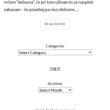
rečem “delovna”, če pri tem uživam in se nasploh
zabavam – še posebej pa niso delovne,...
READ MORE
Categories
Log in
Archives
2026
© Matjaz Corel