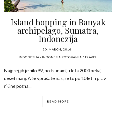
Island hopping in Banyak
archipelago, Sumatra,
Indonezija
20. MARCH, 2016
INDONEZIJA / INDONESIA
POTOVANJA / TRAVEL
Najprej jih je bilo 99, po tsunamiju leta 2004 nekaj
deset manj. A če vprašate nas, se to po 10 letih prav
nič ne pozna....
READ MORE