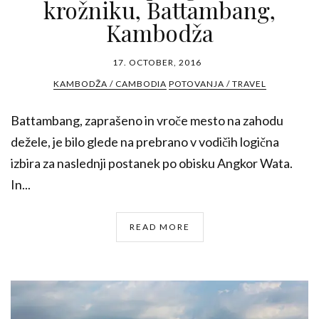
krožniku, Battambang,
Kambodža
17. OCTOBER, 2016
KAMBODŽA / CAMBODIA
POTOVANJA / TRAVEL
Battambang, zaprašeno in vroče mesto na zahodu
dežele, je bilo glede na prebrano v vodičih logična
izbira za naslednji postanek po obisku Angkor Wata.
In...
READ MORE