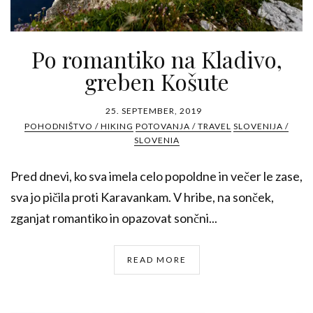
Po romantiko na Kladivo,
greben Košute
25. SEPTEMBER, 2019
POHODNIŠTVO / HIKING
POTOVANJA / TRAVEL
SLOVENIJA /
SLOVENIA
Pred dnevi, ko sva imela celo popoldne in večer le zase,
sva jo pičila proti Karavankam. V hribe, na sonček,
zganjat romantiko in opazovat sončni...
READ MORE