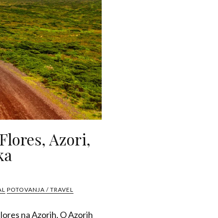
Flores, Azori,
ka
AL
POTOVANJA / TRAVEL
lores na Azorih. O Azorih