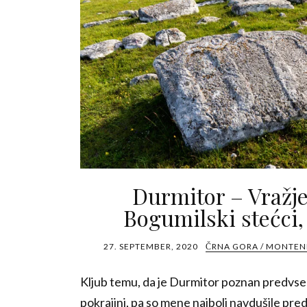
Durmitor – Vražje
Bogumilski stećci,
27. SEPTEMBER, 2020
ČRNA GORA / MONTE
Kljub temu, da je Durmitor poznan predvsem
pokrajini, pa so mene najbolj navdušile pr