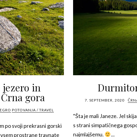
 jezero in
Durmitor
 Črna gora
7. SEPTEMBER, 2020
ČRN
NEGRO
POTOVANJA / TRAVEL
“Šta je mali Janeze. Jel skija
s strani simpatičnega go
 po svoji prekrasni gorski
najmlajšemu.
...
edvsem prostrane travnate