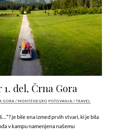
 1. del, Črna Gora
A GORA / MONTENEGRO
POTOVANJA / TRAVEL
š…”? je bile ena izmed prvih stvari, ki je bila
spoda v kampu namenjena našemu