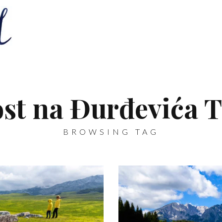
st na Đurđevića T
BROWSING TAG